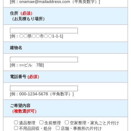
[例：onamae@mailaddress.com（半角英数字）]
住所
（必須）
（お見積もり場所）
[例：〇〇県〇〇市〇〇1-1-1]
建物名
[例：○○ビル 7階]
電話番号
(必須）
[例：000-1234-5678（半角数字）]
ご希望内容
（複数選択可）
遺品整理
生前整理
空家整理・家丸ごと片付け
不用品回収・処分
店舗・事務所の片付け