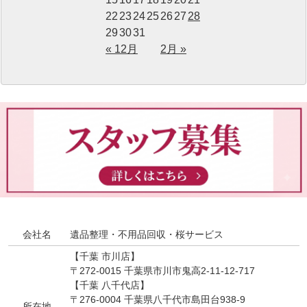
22
23
24
25
26
27
28
29
30
31
« 12月
2月 »
会社名
遺品整理・不用品回収・桜サービス
【千葉 市川店】
〒272-0015 千葉県市川市鬼高2-11-12-717
【千葉 八千代店】
〒276-0004 千葉県八千代市島田台938-9
所在地