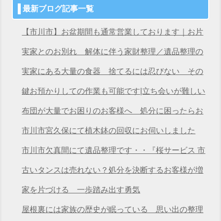
最新ブログ記事一覧
【市川市】お盆期間も通常営業しております｜お片
付け・不用品回収は桜サービス市川店へ
実家とのお別れ 解体に伴う家財整理／遺品整理の
桜サービス市川店
実家にある大量の食器 捨てるには忍びない その
想いを次につなげる
鍵お預かりしての作業も可能です|立ち会いが難しい
方も安心の遺品整理
布団が大量でお困りのお客様へ 処分に困ったらお
任せください
市川市宮久保にて植木鉢の回収にお伺いしました
市川市欠真間にて遺品整理です・・『桜サービス 市
川店』
古いタンスは売れない？処分を決断するお客様が増
えています
家を片づける 一歩踏み出す勇気
屋根裏には家族の歴史が眠っている 思い出の整理