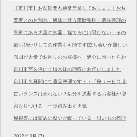
【市川市】お盆期間も通常営業しております｜お片
付け・不用品回収は桜サービス市川店へ
実家とのお別れ 解体に伴う家財整理／遺品整理の
桜サービス市川店
実家にある大量の食器 捨てるには忍びない その
想いを次につなげる
鍵お預かりしての作業も可能です|立ち会いが難しい
方も安心の遺品整理
布団が大量でお困りのお客様へ 処分に困ったらお
任せください
市川市宮久保にて植木鉢の回収にお伺いしました
市川市欠真間にて遺品整理です・・『桜サービス 市
川店』
古いタンスは売れない？処分を決断するお客様が増
えています
家を片づける 一歩踏み出す勇気
屋根裏には家族の歴史が眠っている 思い出の整理
2026年8月
(3)