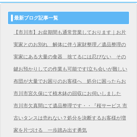
最新ブログ記事一覧
【市川市】お盆期間も通常営業しております｜お片
付け・不用品回収は桜サービス市川店へ
実家とのお別れ 解体に伴う家財整理／遺品整理の
桜サービス市川店
実家にある大量の食器 捨てるには忍びない その
想いを次につなげる
鍵お預かりしての作業も可能です|立ち会いが難しい
方も安心の遺品整理
布団が大量でお困りのお客様へ 処分に困ったらお
任せください
市川市宮久保にて植木鉢の回収にお伺いしました
市川市欠真間にて遺品整理です・・『桜サービス 市
川店』
古いタンスは売れない？処分を決断するお客様が増
えています
家を片づける 一歩踏み出す勇気