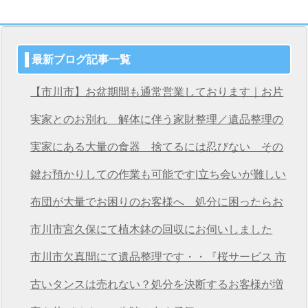
最新ブログ記事一覧
【市川市】お盆期間も通常営業しております｜お片
付け・不用品回収は桜サービス市川店へ
実家とのお別れ 解体に伴う家財整理／遺品整理の
桜サービス市川店
実家にある大量の食器 捨てるには忍びない その
想いを次につなげる
鍵お預かりしての作業も可能です|立ち会いが難しい
方も安心の遺品整理
布団が大量でお困りのお客様へ 処分に困ったらお
任せください
市川市宮久保にて植木鉢の回収にお伺いしました
市川市欠真間にて遺品整理です・・『桜サービス 市
川店』
古いタンスは売れない？処分を決断するお客様が増