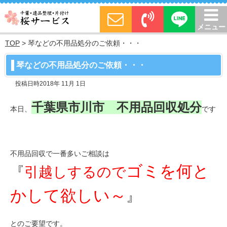
メニュー
TOP
>
琴などの不用品処分のご依頼・・・
琴などの不用品処分のご依頼・・・
投稿日時2018年 11月 1日
千葉県市川市 不用品回収処分
本日
、
です
不用品回収で一番多いご相談は
ゴミを何と
『
引越しするので
かして欲しい～
』
とのご要望です。