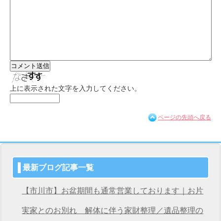
上に表示された文字を入力してください。
ページの先頭へ戻る
最新ブログ記事一覧
【市川市】お盆期間も通常営業しております｜お片
付け・不用品回収は桜サービス市川店へ
実家とのお別れ 解体に伴う家財整理／遺品整理の