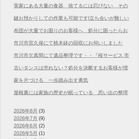
桜サービス市川店
実家にある大量の食器 捨てるには忍びない その
想いを次につなげる
鍵お預かりしての作業も可能です|立ち会いが難しい
方も安心の遺品整理
布団が大量でお困りのお客様へ 処分に困ったらお
任せください
市川市宮久保にて植木鉢の回収にお伺いしました
市川市欠真間にて遺品整理です・・『桜サービス 市
川店』
古いタンスは売れない？処分を決断するお客様が増
えています
家を片づける 一歩踏み出す勇気
屋根裏には家族の歴史が眠っている 思い出の整理
2026年8月
(3)
2026年7月
(9)
2026年6月
(2)
2026年5月
(1)