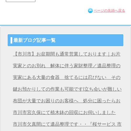
ページの先頭へ戻る
最新ブログ記事一覧
【市川市】お盆期間も通常営業しております｜お片
付け・不用品回収は桜サービス市川店へ
実家とのお別れ 解体に伴う家財整理／遺品整理の
桜サービス市川店
実家にある大量の食器 捨てるには忍びない その
想いを次につなげる
鍵お預かりしての作業も可能です|立ち会いが難しい
方も安心の遺品整理
布団が大量でお困りのお客様へ 処分に困ったらお
任せください
市川市宮久保にて植木鉢の回収にお伺いしました
市川市欠真間にて遺品整理です・・『桜サービス 市