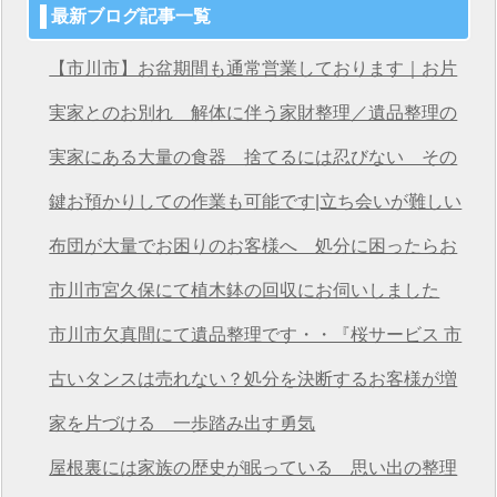
最新ブログ記事一覧
【市川市】お盆期間も通常営業しております｜お片
付け・不用品回収は桜サービス市川店へ
実家とのお別れ 解体に伴う家財整理／遺品整理の
桜サービス市川店
実家にある大量の食器 捨てるには忍びない その
想いを次につなげる
鍵お預かりしての作業も可能です|立ち会いが難しい
方も安心の遺品整理
布団が大量でお困りのお客様へ 処分に困ったらお
任せください
市川市宮久保にて植木鉢の回収にお伺いしました
市川市欠真間にて遺品整理です・・『桜サービス 市
川店』
古いタンスは売れない？処分を決断するお客様が増
えています
家を片づける 一歩踏み出す勇気
屋根裏には家族の歴史が眠っている 思い出の整理