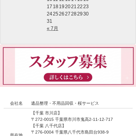
17
18
19
20
21
22
23
24
25
26
27
28
29
30
31
« 7月
会社名
遺品整理・不用品回収・桜サービス
【千葉 市川店】
〒272-0015 千葉県市川市鬼高2-11-12-717
【千葉 八千代店】
〒276-0004 千葉県八千代市島田台938-9
所在地