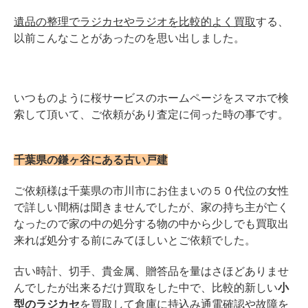
遺品の整理でラジカセやラジオを比較的よく買取
する、
以前こんなことがあったのを思い出しました。
いつものように桜サービスのホームページをスマホで検
索して頂いて、ご依頼があり査定に伺った時の事です。
千葉県の鎌ヶ谷にある古い戸建
ご依頼様は千葉県の市川市にお住まいの５０代位の女性
で詳しい間柄は聞きませんでしたが、
家の持ち主が亡く
なったので家の中の処分する物の中から少しでも買取出
来れば処分する前にみてほしいとご依頼でした。
古い時計、切手、貴金属、贈答品を量はさほどありませ
んでしたが出来るだけ買取をした中で、比較的新しい
小
型のラジカセ
を買取して倉庫に持込み
通電確認や故障を