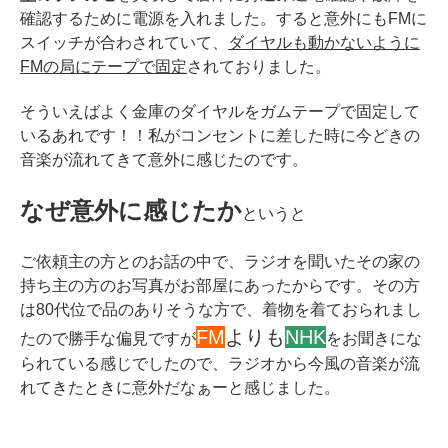
確認するために電源を入れました。すると意外にもFMに
スイッチが合わされていて、
ダイヤルも動かないように
FMの局にテープで
固定
されておりました。
そういえばよく金庫のダイヤルをガムテープで固定して
いるあれです！！私がコンセントに差した時に今どきの
音楽が流れてきて意外に感じたのです。
なぜ意外に感じたか
というと
ご依頼主の方とのお話の中で、ラジオを聞いたその家の
持ち主の方のお写真がお部屋にあったからです。その方
は80代位で品のありそうな方で、
着物を着ておられまし
FM
よりも
NHK
たので勝手な偏見ですが
をお聞きにな
られている感じでしたので、ラジオから今風の音楽が流
れてきたときに意外だなぁーと感じました。