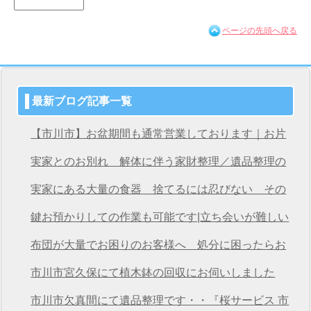
ページの先頭へ戻る
最新ブログ記事一覧
【市川市】お盆期間も通常営業しております｜お片
付け・不用品回収は桜サービス市川店へ
実家とのお別れ 解体に伴う家財整理／遺品整理の
桜サービス市川店
実家にある大量の食器 捨てるには忍びない その
想いを次につなげる
鍵お預かりしての作業も可能です|立ち会いが難しい
方も安心の遺品整理
布団が大量でお困りのお客様へ 処分に困ったらお
任せください
市川市宮久保にて植木鉢の回収にお伺いしました
市川市欠真間にて遺品整理です・・『桜サービス 市