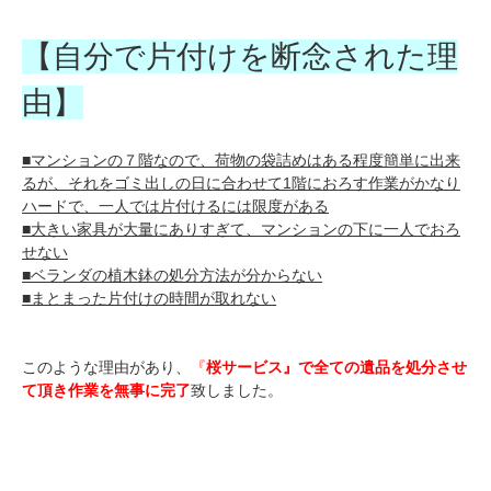
【自分で片付けを断念された理
由】
■マンションの７階なので、荷物の袋詰めはある程度簡単に出来
るが、それをゴミ出しの日に合わせて1階におろす作業がかなり
ハードで、一人では片付けるには限度がある
■大きい家具が大量にありすぎて、マンションの下に一人でおろ
せない
■ベランダの植木鉢の処分方法が分からない
■まとまった片付けの時間が取れない
このような理由があり、
『
桜サービス』で全ての遺品を処分させ
て頂き作業を無事に完了
致しました。