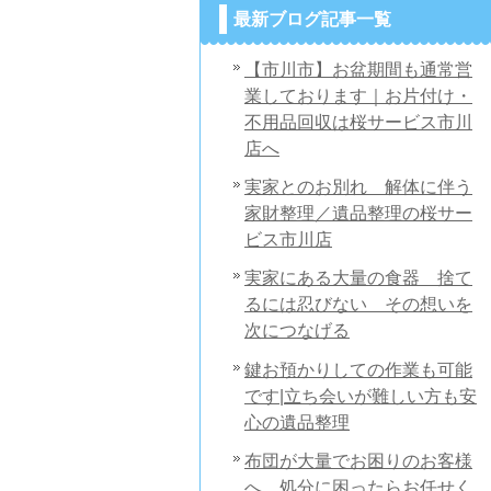
最新ブログ記事一覧
【市川市】お盆期間も通常営
業しております｜お片付け・
不用品回収は桜サービス市川
店へ
実家とのお別れ 解体に伴う
家財整理／遺品整理の桜サー
ビス市川店
実家にある大量の食器 捨て
るには忍びない その想いを
次につなげる
鍵お預かりしての作業も可能
です|立ち会いが難しい方も安
心の遺品整理
布団が大量でお困りのお客様
へ 処分に困ったらお任せく