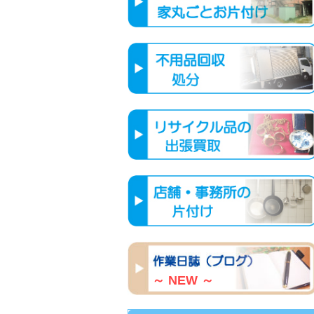
～ NEW ～