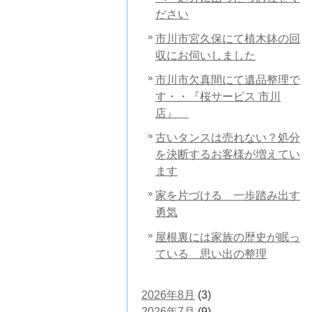
ださい
市川市宮久保にて植木鉢の回
収にお伺いしました
市川市欠真間にて遺品整理で
す・・『桜サービス 市川
店』
古いタンスは売れない？処分
を決断するお客様が増えてい
ます
家を片づける 一歩踏み出す
勇気
屋根裏には家族の歴史が眠っ
ている 思い出の整理
2026年8月
(3)
2026年7月
(9)