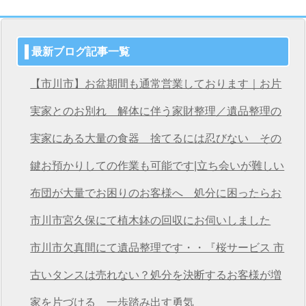
最新ブログ記事一覧
【市川市】お盆期間も通常営業しております｜お片
付け・不用品回収は桜サービス市川店へ
実家とのお別れ 解体に伴う家財整理／遺品整理の
桜サービス市川店
実家にある大量の食器 捨てるには忍びない その
想いを次につなげる
鍵お預かりしての作業も可能です|立ち会いが難しい
方も安心の遺品整理
布団が大量でお困りのお客様へ 処分に困ったらお
任せください
市川市宮久保にて植木鉢の回収にお伺いしました
市川市欠真間にて遺品整理です・・『桜サービス 市
川店』
古いタンスは売れない？処分を決断するお客様が増
えています
家を片づける 一歩踏み出す勇気