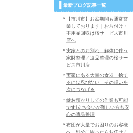
最新ブログ記事一覧
【市川市】お盆期間も通常営
業しております｜お片付け・
不用品回収は桜サービス市川
店へ
実家とのお別れ 解体に伴う
家財整理／遺品整理の桜サー
ビス市川店
実家にある大量の食器 捨て
るには忍びない その想いを
次につなげる
鍵お預かりしての作業も可能
です|立ち会いが難しい方も安
心の遺品整理
布団が大量でお困りのお客様
へ 処分に困ったらお任せく