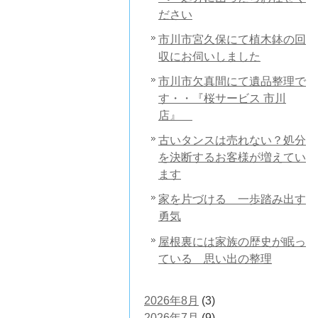
ださい
市川市宮久保にて植木鉢の回
収にお伺いしました
市川市欠真間にて遺品整理で
す・・『桜サービス 市川
店』
古いタンスは売れない？処分
を決断するお客様が増えてい
ます
家を片づける 一歩踏み出す
勇気
屋根裏には家族の歴史が眠っ
ている 思い出の整理
2026年8月
(3)
2026年7月
(9)