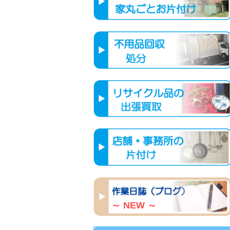
～ NEW ～