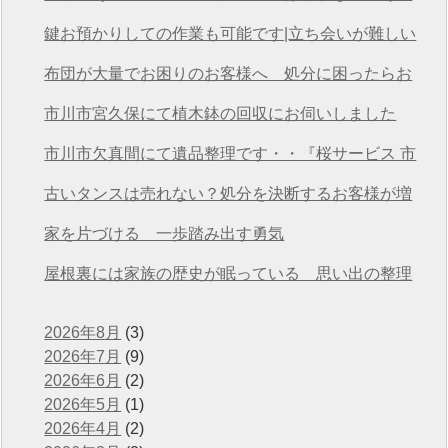
想いを次につなげる
鍵お預かりしての作業も可能です|立ち会いが難しい
方も安心の遺品整理
布団が大量でお困りのお客様へ 処分に困ったらお
任せください
市川市宮久保にて植木鉢の回収にお伺いしました
市川市欠真間にて遺品整理です・・『桜サービス 市
川店』
古いタンスは売れない？処分を決断するお客様が増
えています
家を片づける 一歩踏み出す勇気
屋根裏には家族の歴史が眠っている 思い出の整理
2026年8月
(3)
2026年7月
(9)
2026年6月
(2)
2026年5月
(1)
2026年4月
(2)