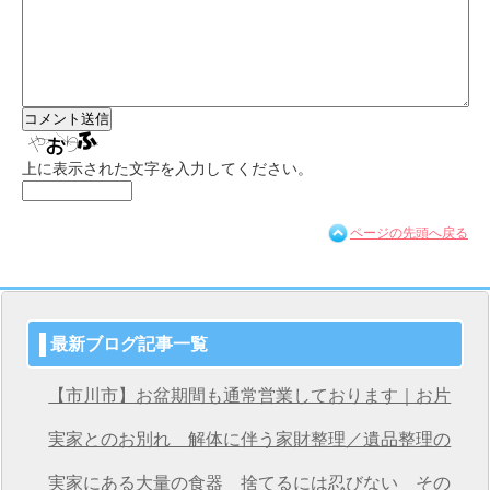
上に表示された文字を入力してください。
ページの先頭へ戻る
最新ブログ記事一覧
【市川市】お盆期間も通常営業しております｜お片
付け・不用品回収は桜サービス市川店へ
実家とのお別れ 解体に伴う家財整理／遺品整理の
桜サービス市川店
実家にある大量の食器 捨てるには忍びない その