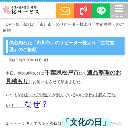
メニュー
TOP
>
気心知れた「市川市」のリピーター様より「生前整理」のご
依頼
気心知れた「市川市」のリピーター様より「生前整
理」のご依頼
投稿日時2020年 11月 3日
千葉県松戸市
遺品整理のお
本日、
朝の9時30分
に
にて
見積もり
にお伺いをさせて頂きました。
今日は混んでな
いつも
6号線（水戸街道）
が混んでいるのに
なぜ？
い！！
「文化の日」
よ～～～く考えてみると
今日
は
だった