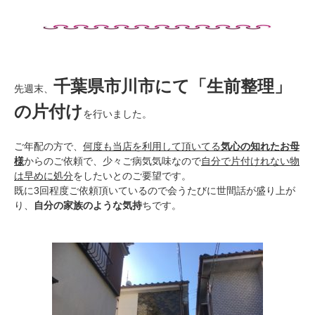
千葉県市川市にて「生前整理」
先週末、
の片付け
を行いました。
ご年配の方で、
何度も当店を利用して頂いてる
気心の知れたお母
様
からのご依頼で、少々ご病気気味なので
自分で片付けれない物
は早めに処分
をしたいとのご要望です。
既に3回程度ご依頼頂いているので会うたびに世間話が盛り上が
り、
自分の家族のような気持
ちです。