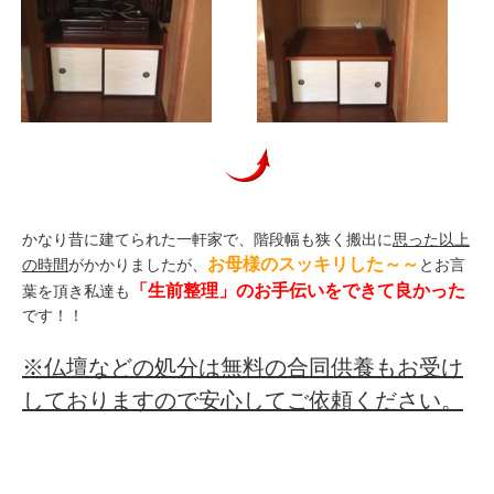
かなり昔に建てられた一軒家で、階段幅も狭く搬出に
思った以上
お母様のスッキリした～～
の時間
がかかりましたが、
とお言
「生前整理」のお手伝いをできて良かった
葉を頂き私達も
です！！
※仏壇などの処分は無料の合同供養もお受け
しておりますので安心してご依頼ください。