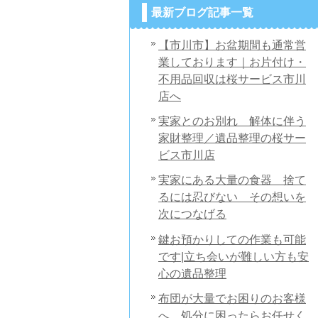
最新ブログ記事一覧
【市川市】お盆期間も通常営
業しております｜お片付け・
不用品回収は桜サービス市川
店へ
実家とのお別れ 解体に伴う
家財整理／遺品整理の桜サー
ビス市川店
実家にある大量の食器 捨て
るには忍びない その想いを
次につなげる
鍵お預かりしての作業も可能
です|立ち会いが難しい方も安
心の遺品整理
布団が大量でお困りのお客様
へ 処分に困ったらお任せく