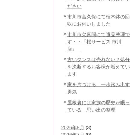
ださい
市川市宮久保にて植木鉢の回
収にお伺いしました
市川市欠真間にて遺品整理で
す・・『桜サービス 市川
店』
古いタンスは売れない？処分
を決断するお客様が増えてい
ます
家を片づける 一歩踏み出す
勇気
屋根裏には家族の歴史が眠っ
ている 思い出の整理
2026年8月
(3)
2026年7月
(9)