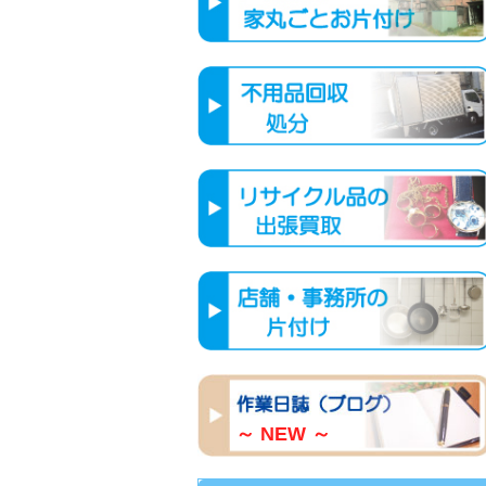
～ NEW ～