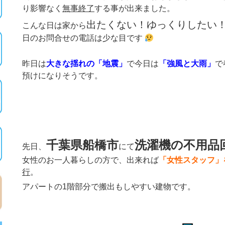
り影響なく
無事終了
する事が出来ました。
出たくない！ゆっくりしたい
こんな日は家から
日のお問合せの電話は少な目です
昨日は
大きな揺れの「地震」
で今日は
「強風と大雨」
で
預けになりそうです。
千葉県船橋市
洗濯機の不用品
先日、
にて
女性のお一人暮らしの方で、出来れば
「女性スタッフ」
行
。
アパートの1階部分で搬出もしやすい建物です。