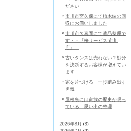
ださい
市川市宮久保にて植木鉢の回
収にお伺いしました
市川市欠真間にて遺品整理で
す・・『桜サービス 市川
店』
古いタンスは売れない？処分
を決断するお客様が増えてい
ます
家を片づける 一歩踏み出す
勇気
屋根裏には家族の歴史が眠っ
ている 思い出の整理
2026年8月
(3)
2026年7月
(9)