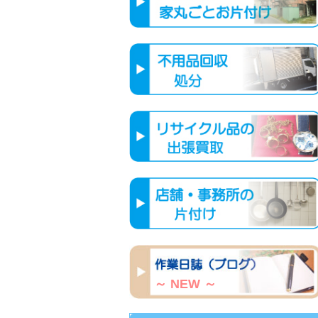
～ NEW ～