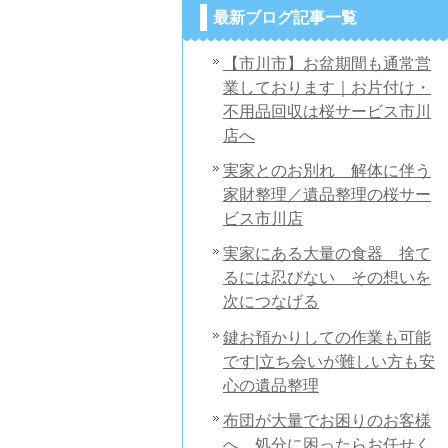
最新ブログ記事一覧
【市川市】お盆期間も通常営
業しております｜お片付け・
不用品回収は桜サービス市川
店へ
実家とのお別れ 解体に伴う
家財整理／遺品整理の桜サー
ビス市川店
実家にある大量の食器 捨て
るには忍びない その想いを
次につなげる
鍵お預かりしての作業も可能
です|立ち会いが難しい方も安
心の遺品整理
布団が大量でお困りのお客様
へ 処分に困ったらお任せく