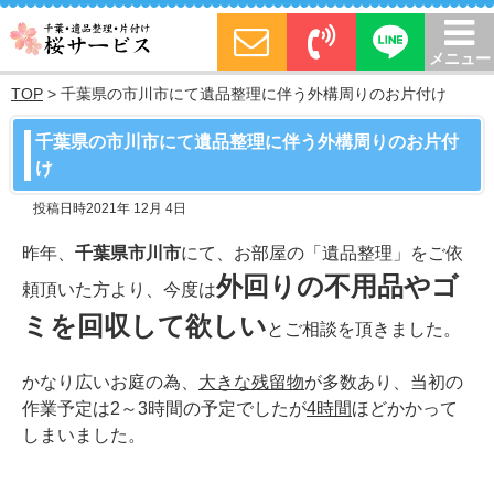
メニュー
TOP
>
千葉県の市川市にて遺品整理に伴う外構周りのお片付け
千葉県の市川市にて遺品整理に伴う外構周りのお片付
け
投稿日時2021年 12月 4日
昨年、
千葉県市川市
にて、お部屋の「遺品整理」をご依
外回りの不用品やゴ
頼頂いた方より、今度は
ミを回収して欲しい
とご相談を頂きました。
かなり広いお庭の為、
大きな残留物
が多数あり、当初の
作業予定は2～3時間の予定でしたが
4時間
ほどかかって
しまいました。