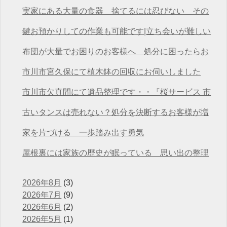
桜サービス市川店
実家にある大量の食器 捨てるには忍びない その
想いを次につなげる
鍵お預かりしての作業も可能です|立ち会いが難しい
方も安心の遺品整理
布団が大量でお困りのお客様へ 処分に困ったらお
任せください
市川市宮久保にて植木鉢の回収にお伺いしました
市川市欠真間にて遺品整理です・・『桜サービス 市
川店』
古いタンスは売れない？処分を決断するお客様が増
えています
家を片づける 一歩踏み出す勇気
屋根裏には家族の歴史が眠っている 思い出の整理
2026年8月
(3)
2026年7月
(9)
2026年6月
(2)
2026年5月
(1)