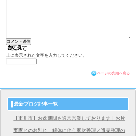
上に表示された文字を入力してください。
ページの先頭へ戻る
最新ブログ記事一覧
【市川市】お盆期間も通常営業しております｜お片
付け・不用品回収は桜サービス市川店へ
実家とのお別れ 解体に伴う家財整理／遺品整理の