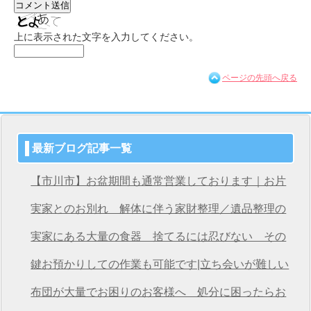
上に表示された文字を入力してください。
ページの先頭へ戻る
最新ブログ記事一覧
【市川市】お盆期間も通常営業しております｜お片
付け・不用品回収は桜サービス市川店へ
実家とのお別れ 解体に伴う家財整理／遺品整理の
桜サービス市川店
実家にある大量の食器 捨てるには忍びない その
想いを次につなげる
鍵お預かりしての作業も可能です|立ち会いが難しい
方も安心の遺品整理
布団が大量でお困りのお客様へ 処分に困ったらお