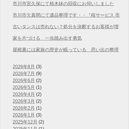
任せください
市川市宮久保にて植木鉢の回収にお伺いしました
市川市欠真間にて遺品整理です・・『桜サービス 市
川店』
古いタンスは売れない？処分を決断するお客様が増
えています
家を片づける 一歩踏み出す勇気
屋根裏には家族の歴史が眠っている 思い出の整理
2026年8月
(3)
2026年7月
(9)
2026年6月
(2)
2026年5月
(1)
2026年4月
(2)
2026年3月
(2)
2026年2月
(1)
2026年1月
(3)
2025年12月
(2)
2025年11月
(1)