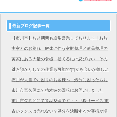
最新ブログ記事一覧
【市川市】お盆期間も通常営業しております｜お片
付け・不用品回収は桜サービス市川店へ
実家とのお別れ 解体に伴う家財整理／遺品整理の
桜サービス市川店
実家にある大量の食器 捨てるには忍びない その
想いを次につなげる
鍵お預かりしての作業も可能です|立ち会いが難しい
方も安心の遺品整理
布団が大量でお困りのお客様へ 処分に困ったらお
任せください
市川市宮久保にて植木鉢の回収にお伺いしました
市川市欠真間にて遺品整理です・・『桜サービス 市
川店』
古いタンスは売れない？処分を決断するお客様が増