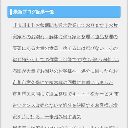
最新ブログ記事一覧
【市川市】お盆期間も通常営業しております｜お片
付け・不用品回収は桜サービス市川店へ
実家とのお別れ 解体に伴う家財整理／遺品整理の
桜サービス市川店
実家にある大量の食器 捨てるには忍びない その
想いを次につなげる
鍵お預かりしての作業も可能です|立ち会いが難しい
方も安心の遺品整理
布団が大量でお困りのお客様へ 処分に困ったらお
任せください
市川市宮久保にて植木鉢の回収にお伺いしました
市川市欠真間にて遺品整理です・・『桜サービス 市
川店』
古いタンスは売れない？処分を決断するお客様が増
えています
家を片づける 一歩踏み出す勇気