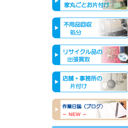
～ NEW ～