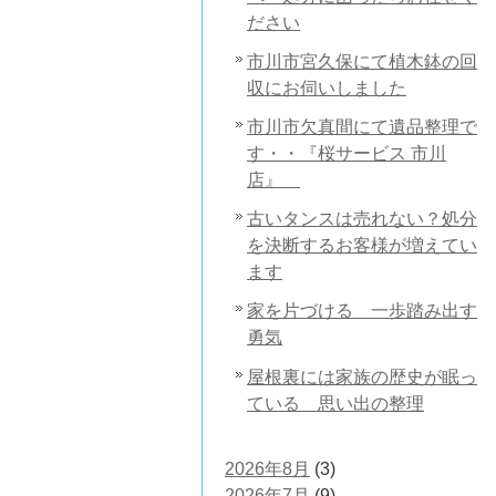
ださい
市川市宮久保にて植木鉢の回
収にお伺いしました
市川市欠真間にて遺品整理で
す・・『桜サービス 市川
店』
古いタンスは売れない？処分
を決断するお客様が増えてい
ます
家を片づける 一歩踏み出す
勇気
屋根裏には家族の歴史が眠っ
ている 思い出の整理
2026年8月
(3)
2026年7月
(9)