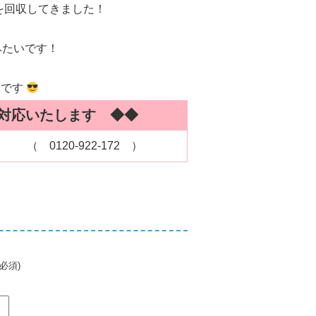
を回収してきました！
みたいです！
いです
対応いたします ◆◆
』
（ 0120-922-172 ）
必須)