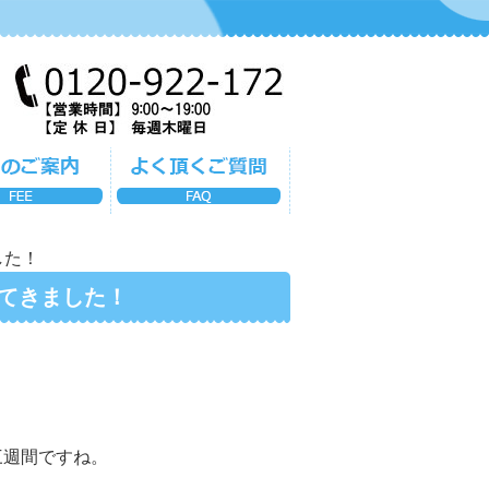
した！
てきました！
三週間ですね。