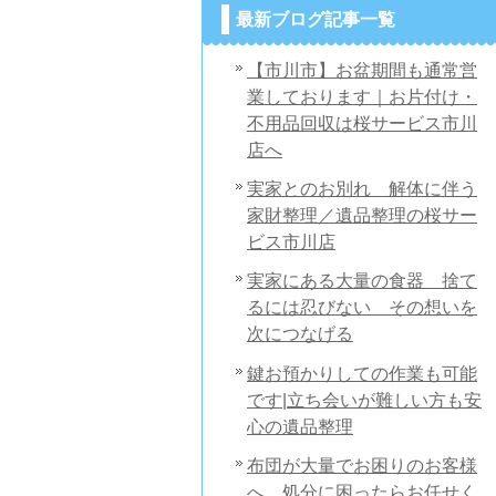
最新ブログ記事一覧
【市川市】お盆期間も通常営
業しております｜お片付け・
不用品回収は桜サービス市川
店へ
実家とのお別れ 解体に伴う
家財整理／遺品整理の桜サー
ビス市川店
実家にある大量の食器 捨て
るには忍びない その想いを
次につなげる
鍵お預かりしての作業も可能
です|立ち会いが難しい方も安
心の遺品整理
布団が大量でお困りのお客様
へ 処分に困ったらお任せく