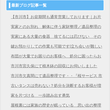
最新ブログ記事一覧
【市川市】お盆期間も通常営業しております｜お片
付け・不用品回収は桜サービス市川店へ
実家とのお別れ 解体に伴う家財整理／遺品整理の
桜サービス市川店
実家にある大量の食器 捨てるには忍びない その
想いを次につなげる
鍵お預かりしての作業も可能です|立ち会いが難しい
方も安心の遺品整理
布団が大量でお困りのお客様へ 処分に困ったらお
任せください
市川市宮久保にて植木鉢の回収にお伺いしました
市川市欠真間にて遺品整理です・・『桜サービス 市
川店』
古いタンスは売れない？処分を決断するお客様が増
えています
家を片づける 一歩踏み出す勇気
屋根裏には家族の歴史が眠っている 思い出の整理