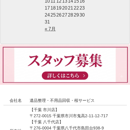
10
11
12
13
14
15
16
17
18
19
20
21
22
23
24
25
26
27
28
29
30
31
« 7月
会社名
遺品整理・不用品回収・桜サービス
【千葉 市川店】
〒272-0015 千葉県市川市鬼高2-11-12-717
【千葉 八千代店】
〒276-0004 千葉県八千代市島田台938-9