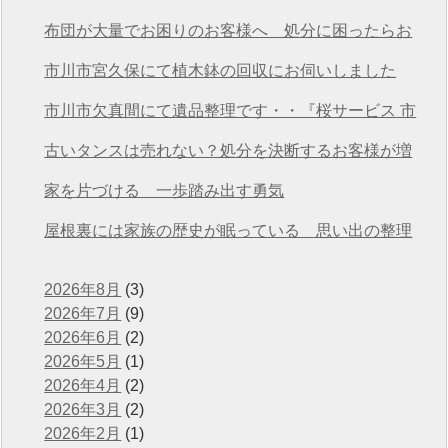
方も安心の遺品整理
布団が大量でお困りのお客様へ 処分に困ったらお
任せください
市川市宮久保にて植木鉢の回収にお伺いしました
市川市欠真間にて遺品整理です・・『桜サービス 市
川店』
古いタンスは売れない？処分を決断するお客様が増
えています
家を片づける 一歩踏み出す勇気
屋根裏には家族の歴史が眠っている 思い出の整理
2026年8月
(3)
2026年7月
(9)
2026年6月
(2)
2026年5月
(1)
2026年4月
(2)
2026年3月
(2)
2026年2月
(1)