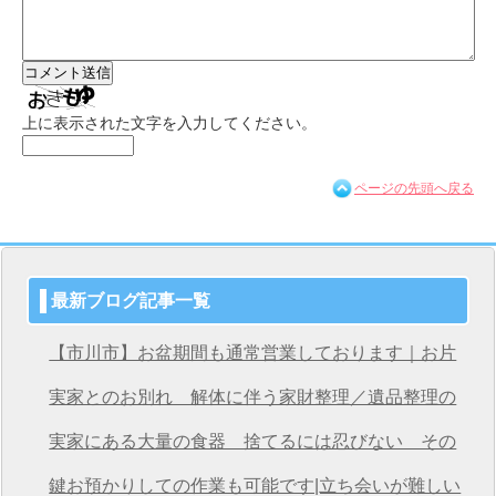
上に表示された文字を入力してください。
ページの先頭へ戻る
最新ブログ記事一覧
【市川市】お盆期間も通常営業しております｜お片
付け・不用品回収は桜サービス市川店へ
実家とのお別れ 解体に伴う家財整理／遺品整理の
桜サービス市川店
実家にある大量の食器 捨てるには忍びない その
想いを次につなげる
鍵お預かりしての作業も可能です|立ち会いが難しい