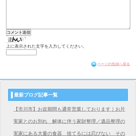
上に表示された文字を入力してください。
ページの先頭へ戻る
最新ブログ記事一覧
【市川市】お盆期間も通常営業しております｜お片
付け・不用品回収は桜サービス市川店へ
実家とのお別れ 解体に伴う家財整理／遺品整理の
桜サービス市川店
実家にある大量の食器 捨てるには忍びない その