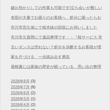
想いを次につなげる
鍵お預かりしての作業も可能です|立ち会いが難しい
方も安心の遺品整理
布団が大量でお困りのお客様へ 処分に困ったらお
任せください
市川市宮久保にて植木鉢の回収にお伺いしました
市川市欠真間にて遺品整理です・・『桜サービス 市
川店』
古いタンスは売れない？処分を決断するお客様が増
えています
家を片づける 一歩踏み出す勇気
屋根裏には家族の歴史が眠っている 思い出の整理
2026年8月
(3)
2026年7月
(9)
2026年6月
(2)
2026年5月
(1)
2026年4月
(2)