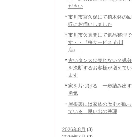
ださい
市川市宮久保にて植木鉢の回
収にお伺いしました
市川市欠真間にて遺品整理で
す・・『桜サービス 市川
店』
古いタンスは売れない？処分
を決断するお客様が増えてい
ます
家を片づける 一歩踏み出す
勇気
屋根裏には家族の歴史が眠っ
ている 思い出の整理
2026年8月
(3)
2026年7月
(9)