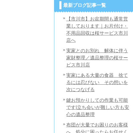
最新ブログ記事一覧
【市川市】お盆期間も通常営
業しております｜お片付け・
不用品回収は桜サービス市川
店へ
実家とのお別れ 解体に伴う
家財整理／遺品整理の桜サー
ビス市川店
実家にある大量の食器 捨て
るには忍びない その想いを
次につなげる
鍵お預かりしての作業も可能
です|立ち会いが難しい方も安
心の遺品整理
布団が大量でお困りのお客様
へ 処分に困ったらお任せく