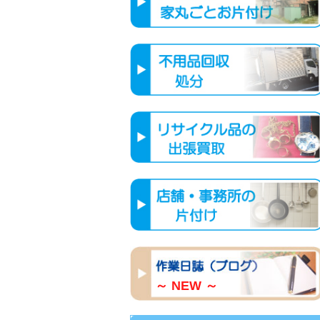
～ NEW ～