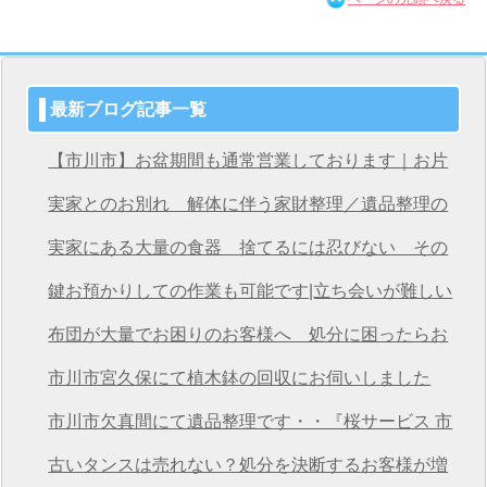
最新ブログ記事一覧
【市川市】お盆期間も通常営業しております｜お片
付け・不用品回収は桜サービス市川店へ
実家とのお別れ 解体に伴う家財整理／遺品整理の
桜サービス市川店
実家にある大量の食器 捨てるには忍びない その
想いを次につなげる
鍵お預かりしての作業も可能です|立ち会いが難しい
方も安心の遺品整理
布団が大量でお困りのお客様へ 処分に困ったらお
任せください
市川市宮久保にて植木鉢の回収にお伺いしました
市川市欠真間にて遺品整理です・・『桜サービス 市
川店』
古いタンスは売れない？処分を決断するお客様が増